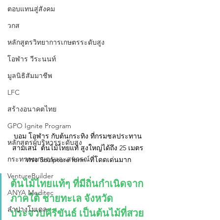
ตอบแทนสู่สังคม
วกส
หลักสูตรวิทยาการเกษตรระดับสูง
โอฬาร วีระนนท์
มูลนิธิสัมมาชีพ
LFC
สร้างอนาคตไทย
GPO Ignite Program
บอม โอฬาร กับต้นกระทิง ที่กรมชลประทาน 
หลักสูตรผู้บริหารระดับสูง
สามเสน  ต้นไม้ไทยแท้ สูงใหญ่ได้ถึง 25 เมตร 
กระทรวงเกษตรและสหกรณ์
ทรง Sculpture form  ที่โดดเด่นมาก
VentureBuilder
ต้นไม้ไทยแท้ๆ ที่มีถิ่นกำเนิดจาก
ANYA Meditec
ภาคใต้ ชายทะเล จังหวัด
ลำปางโมเดล
ประจวบคีรีขันธ์ เป็นต้นไม้ที่สวย