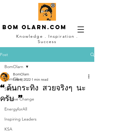
Bom OLARN.com
Knowledge . Inspiration .
Success
Post
BomOlarn
BomOlarn
BomOlarn
Feb 6, 2022
1 min read
“ต้นกระทิง สวยจริงๆ นะ
SMEx2
ครับ ”
Positive Change
EnergyforAll
Inspiring Leaders
KSA