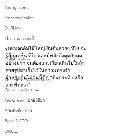
YoungTalent
2morrowScaler
DURIAN
ThailandTakeoff
เวลาเจอต้นไม้ใหญ่ ยืนต้นสวยๆ ทีไร จะ
ธุรกิจติดเทอร์โบ
รู้สึกสดชื่น ดีใจ และมีพลังดึงดูดกับผม
Collaboration
อย่างมาก จนต้องแวะเวียนเดินไปใกล้ๆ 
Innovation
ถ่ายรูปมาเก็บไว้ในความทรงจำ
สำหรับต้นไม้ต้นนี้คือ “ต้นกระทิง หรือ 
Thai Fintech Association
สารพีทะเล”
Once in a life time
Yak Green : ยักษ์เขียว
ชีวิตที่เชียงราย
Road 2 CTO
OKOL