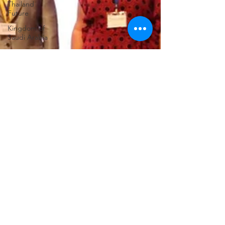
Thailand
Future
Kingdom of
Saudi Arabia