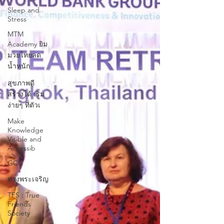
Sleep and
Stress
MTM
Academy ยิม
มวยไทยลด
น้ำหนัก
สุขภาพดี
สร้างได้ เริ่ม
ง่ายๆ ที่ตัวเ
Make
Knowledge
Visible and
Accessib
GCC
ทรงพระเจริญ
TFS : True
Friends
Society