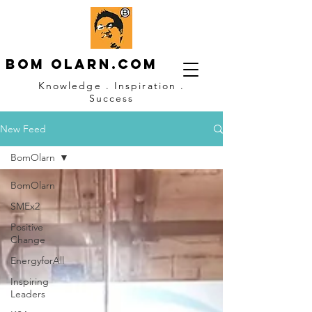
Bom OLARN.com
Knowledge . Inspiration .
Success
New Feed
BomOlarn
BomOlarn
SMEx2
Positive
Change
EnergyforAll
Inspiring
Leaders