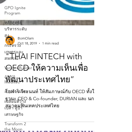
GPO Ignite
Program
หลักสูตรผู้
บริหารระดับ
สูง
กระทรวง
เกษตรและ
BomOlarn
สหกรณ์
Oct 18, 2019
1 min read
VentureBuilder
"THAI FINTECH with
ANYA
OECD ให้ความเห็นเพื่อ
Meditec
ลำปางโมเดล
พัฒนาประเทศไทย”
เปลี่ยนที่ว่าง
โอฬาร วีระนนท์ ให้สัมภาษณ์กับ OECD ทั้งใน
เปล่า สู่ป่า
ฐานะ CEO & Co-founder, DURIAN และ นกยก
เศรษษฐกิจ
สมาคมฟินเทคประเทศไทย
Transform 2
the Moon