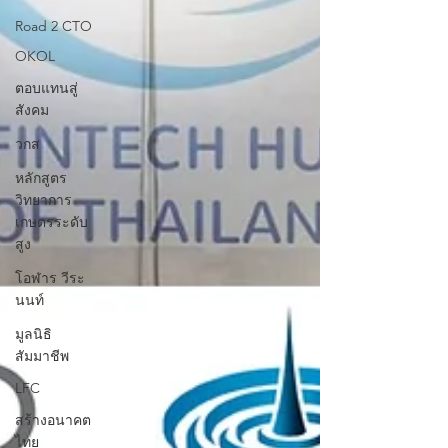
Road 2 CTO
OKOL
ตอบแทนสู่
สังคม
วกส
หลักสูตร
วิทยาการ
เกษตรระดับ
สูง
โอฬาร วีระ
นนท์
มูลนิธิ
สัมมาชีพ
LFC
สร้างอนาคต
ไทย