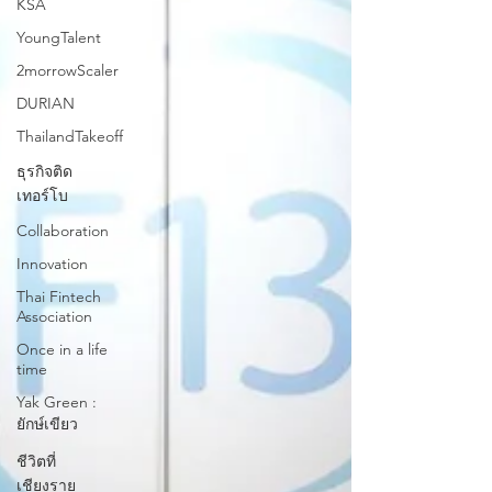
KSA
YoungTalent
2morrowScaler
DURIAN
ThailandTakeoff
ธุรกิจติด
เทอร์โบ
Collaboration
Innovation
Thai Fintech
Association
Once in a life
time
Yak Green :
ยักษ์เขียว
ชีวิตที่
เชียงราย