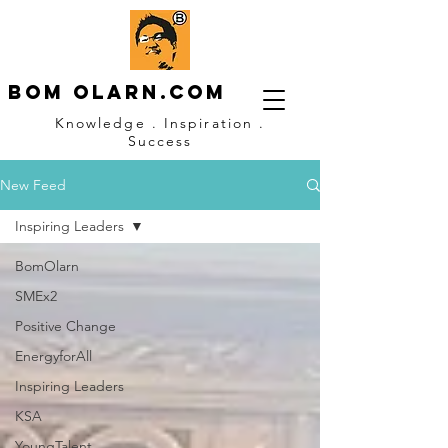
Bom OLARN.com
Knowledge . Inspiration .
Success
New Feed
Inspiring Leaders
BomOlarn
SMEx2
Positive Change
EnergyforAll
Inspiring Leaders
KSA
YoungTalent