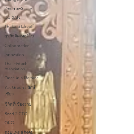
2morrowScaler
DURIAN
ThailandTakeoff
ธุรกิจติดเทอร์โบ
Collaboration
Innovation
Thai Fintech
Association
Once in a life time
Yak Green : ยักษ์
เขียว
ชีวิตที่เชียงราย
Road 2 CTO
OKOL
ตอบแทนสู่สังคม