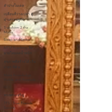
ลำปางโมเดล
เปลี่ยนที่ว่างเปล่า สู่
ป่าเศรษษฐกิจ
Transform 2 the
Moon
Sleep and Stress
MTM Academy ยิม
มวยไทยลดน้ำหนัก
สุขภาพดีสร้างได้ เริ่ม
ง่ายๆ ที่ตัวเ
Make Knowledge
Visible and Accessib
GCC
ทรงพระเจริญ
TFS : True Friends
Society