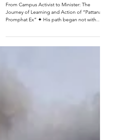
Minister: The Journey of
Learning and Action of
“Promphat Ex”
From Campus Activist to Minister: The
Journey of Learning and Action of “Pattana
Promphat Ex” ✦ His path began not with
inherited fame, but with proving himself.
Today, “Promphat Ex” step role of Minister
of Public Health to set a new standard for
Thai politics.