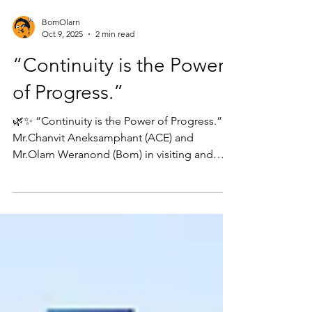
BomOlarn
Oct 9, 2025
2 min read
“Continuity is the Power
of Progress.”
🌿✨ “Continuity is the Power of Progress.”
Mr.Chanvit Aneksamphant (ACE) and
Mr.Olarn Weranond (Bom) in visiting and
paying respect to Dr. Opas Karnkawinpong.
Permanent Secretary of the Ministry of Public
Health. Update the progress of the GPO
Ignite Program — a remarkable initiative that
our team at DURIAN CORPORATION Co.,
Ltd. (DURIAN) co-created with the
Government Pharmaceutical Organization