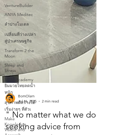
VentureBuilder
ANYA Meditec
ลำปางโมเดล
เปลี่ยนที่ว่างเปล่า
สู่ป่าเศรษษฐกิจ
Transform 2 the
Moon
Sleep and
Stress
MTM Academy
ยิมมวยไทยลดน้ำ
หนัก
สุขภาพดีสร้างได้
เริ่มง่ายๆ ที่ตัวเ
BomOlarn
Jul 16, 2025
2 min read
Make
Knowledge
" No matter what we do,
Visible and