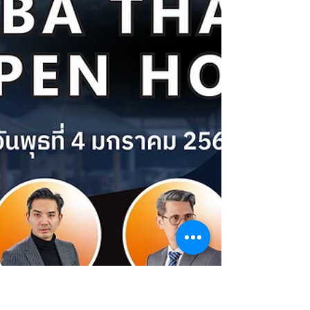
กรรมการบริหาร สํานักงานส่งเสริมวิสาหกิจ
ขนาดกลางและขนาดย่อม (สสว.) และ
ธ.ออมสิน มาเยือน DURIAN