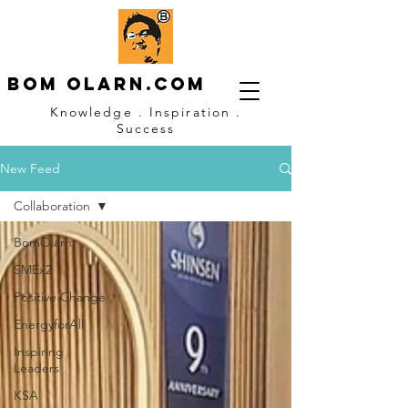
Bom OLARN.com
Knowledge . Inspiration .
Success
New Feed
Collaboration
BomOlarn
SMEx2
Positive Change
EnergyforAll
Inspiring
Leaders
KSA