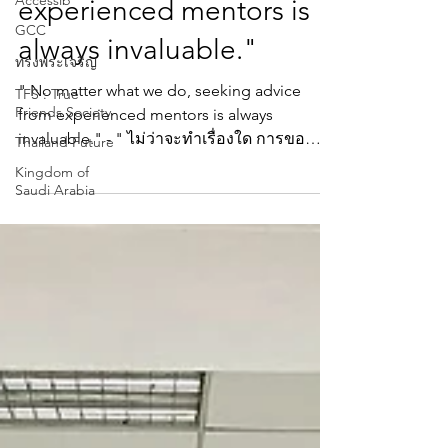
Accessib
seeking advice from
GCC
experienced mentors is
ทรงพระเจริญ
always invaluable."
TFS : True
Friends Society
" No matter what we do, seeking advice
Thailand Future
from experienced mentors is always
Kingdom of
invaluable." - " ไม่ว่าจะทำเรื่องใด การขอคำ
Saudi Arabia
ปรึกษาจากผู้มีประสบการณ์… ล้วนมีคุณค่า
เสมอ " คุณโอฬาร วีระนนท์ (บอม), คุณรัฐช
ทรัพย์ นิชิด้า (พี่เบ็น) และ คุณปีติพงศ์ พึ่งบุญ ณ
อยุธยา กับบรรยากาศ เรียบง่าย ที่อุดมไปด้วย
ปัญญา โอกาส และความปรารถนาดี แก่กัน
และกัน