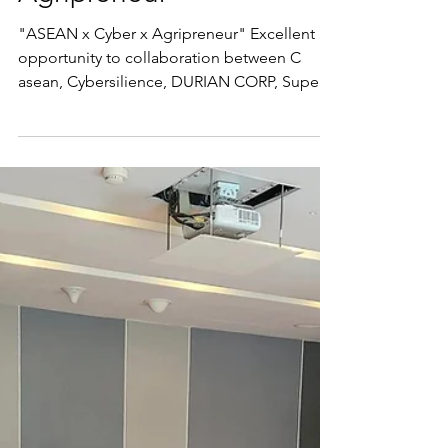
BomOlarn
Mar 29, 2024
2 min read
"ASEAN x Cyber x
Agripreneur"
"ASEAN x Cyber x Agripreneur" Excellent
opportunity to collaboration between C
asean, Cybersilience, DURIAN CORP, Super
Brian, ACIS.