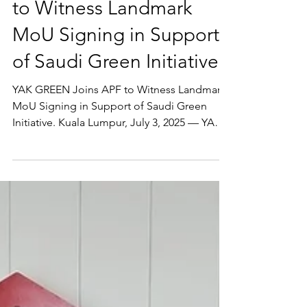
BomOlarn
Jul 10, 2025
3 min read
"YAK GREEN Joins APF
to Witness Landmark
MoU Signing in Support
of Saudi Green Initiative"
YAK GREEN Joins APF to Witness Landmark
MoU Signing in Support of Saudi Green
Initiative. Kuala Lumpur, July 3, 2025 — YAK
GREEN Co., Ltd. (Thailand), in strategic
partnership with Arabian Peninsula Forests
Company (APF) of the Kingdom of Saudi
Arabia, proudly participated as an official
witness to the signing of a Memorandum of