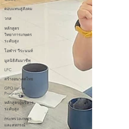
ตอบแทนสู่สังคม
วกส
หลักสูตร
วิทยาการเกษตร
ระดับสูง
โอฬาร วีระนนท์
มูลนิธิสัมมาชีพ
LFC
สร้างอนาคตไทย
GPO Ignite
Program
หลักสูตรผู้บริหาร
ระดับสูง
กระทรวงเกษตร
และสหกรณ์