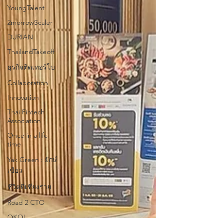
YoungTalent
2morrowScaler
DURIAN
ThailandTakeoff
ธุรกิจติดเทอร์โบ
Collaboration
Innovation
Thai Fintech
Association
Once in a life
time
Yak Green : ยักษ์
เขียว
ชีวิตที่เชียงราย
Road 2 CTO
OKOL