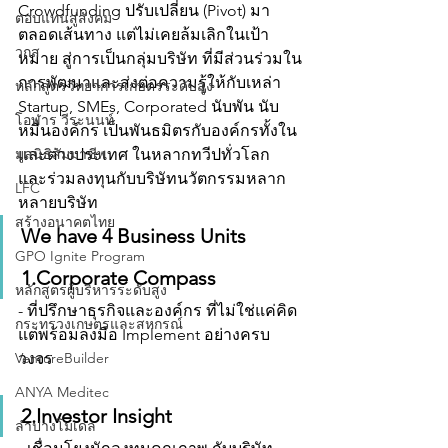
Crowdfunding ปรับเปลี่ยน (Pivot) มา
ตอบแทนสู่สังคม
ตลอดเส้นทาง แต่ไม่เคยล้มเลิกในเป้า
วกส
หมาย สู่การเป็นกลุ่มบริษัท ที่มีส่วนร่วมใน
การพัฒนาและส่งต่อความรู้ให้กับเหล่า 
หลักสูตรวิทยาการเกษตรระดับสูง
Startup, SMEs, Corporated นับพัน นับ
โอฬาร วีระนนท์
หมื่นองค์กร เป็นพันธมิตรกับองค์กรทั้งใน
และต่างประเทศ ในหลากทวีปทั่วโลก 
มูลนิธิสัมมาชีพ
และร่วมลงทุนกับบริษัทนวัตกรรมหลาก
LFC
หลายบริษัท 
สร้างอนาคตไทย
We have 4 Business Units
GPO Ignite Program
1.Corporate Compass 
หลักสูตรผู้บริหารระดับสูง
- ที่ปรึกษาธุรกิจและองค์กร ที่ไม่ใช่แค่คิด 
กระทรวงเกษตรและสหกรณ์
แต่พร้อมลงมือ Implement อย่างครบ
วงจร
VentureBuilder
ANYA Meditec
2.Investor Insight
ลำปางโมเดล