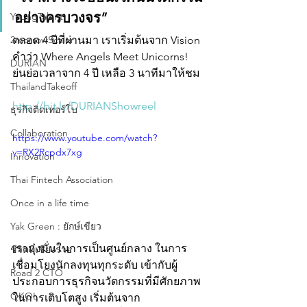
อย่างครบวงจร”
YoungTalent
2morrowScaler
ตลอด 4 ปีที่ผ่านมา เราเริ่มต้นจาก Vision 
คำว่า Where Angels Meet Unicorns! 
DURIAN
ย่นย่อเวลาจาก 4 ปี เหลือ 3 นาทีมาให้ชม
ThailandTakeoff
http://bit.ly/DURIANShowreel
ธุรกิจติดเทอร์โบ
Collaboration
https://www.youtube.com/watch?
v=RX2Rcpdx7xg
Innovation
Thai Fintech Association
Once in a life time
Yak Green : ยักษ์เขียว
เรามุ่งมั่นในการเป็นศูนย์กลาง ในการ
ชีวิตที่เชียงราย
เชื่อมโยงนักลงทุนทุกระดับ เข้ากับผู้
Road 2 CTO
ประกอบการธุรกิจนวัตกรรมที่มีศักยภาพ
OKOL
ในการเติบโตสูง เริ่มต้นจาก 