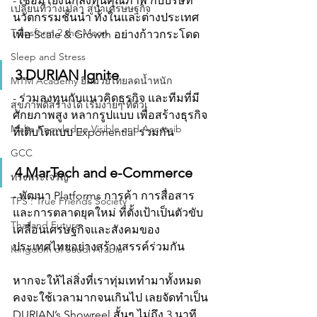
- เชื่อมโยงนักลงทุนคุณภาพ กับบริษัท
เปลี่ยนที่ว่างเปล่า สู่ป่าเศรษษฐกิจ
นวัตกรรมชั้นนำ ทั้งในและต่างประเทศ
Transform 2 the Moon
เพื่อ Scale & Growth อย่างก้าวกระโดด
Sleep and Stress
3.DURIAN Ignite
MTM Academy ยิมมวยไทยลดน้ำหนัก
- ร่วมลงทุนกับแนวคิดธุรกิจ และทีมที่มี
สุขภาพดีสร้างได้ เริ่มง่ายๆ ที่ตัวเ
ศักยภาพสูง หลากรูปแบบ เพื่อสร้างธุรกิจ
Make Knowledge Visible and Accessib
ที่เติบโตแบบ Exponential ร่วมกัน
GCC
4.MarTech and e-Commerce
ทรงพระเจริญ
- พัฒนา Platforms การค้า การสื่อสาร
TFS : True Friends Society
และการตลาดยุคใหม่ ที่ตั้งเป้าเป็นตัวขับ
Thailand Future
เคลื่อนเศรษฐกิจและสังคมของ
ประเทศไทยอย่างสร้างสรรค์ร่วมกัน
Kingdom of Saudi Arabia
หากจะให้ไล่สิ่งที่เราทุ่มเททำมาทั้งหมด 
คงจะใช้เวลามากจนเกินไป เลยจัดทำเป็น 
DURIAN’s Showreel สั้นๆ ไม่ถึง 3 นาที 