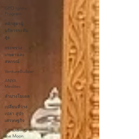
GPO Ignite
Program
หลักสูตรผู้
บริหารระดับ
สูง
กระทรวง
เกษตรและ
สหกรณ์
VentureBuilder
ANYA
Meditec
ลำปางโมเดล
เปลี่ยนที่ว่าง
เปล่า สู่ป่า
เศรษษฐกิจ
Transform 2
the Moon