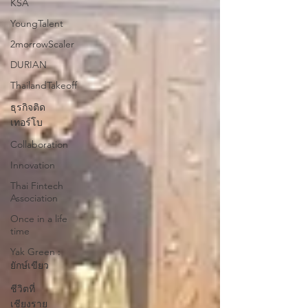
KSA
YoungTalent
2morrowScaler
DURIAN
ThailandTakeoff
ธุรกิจติด
เทอร์โบ
Collaboration
Innovation
Thai Fintech
Association
Once in a life
time
Yak Green :
ยักษ์เขียว
ชีวิตที่
เชียงราย