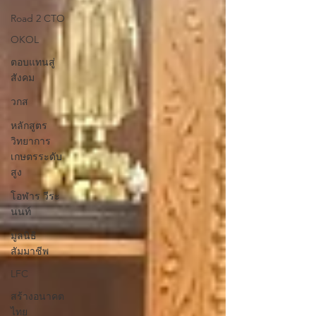
Road 2 CTO
OKOL
ตอบแทนสู่
สังคม
วกส
หลักสูตร
วิทยาการ
เกษตรระดับ
สูง
โอฬาร วีระ
นนท์
มูลนิธิ
สัมมาชีพ
LFC
สร้างอนาคต
ไทย