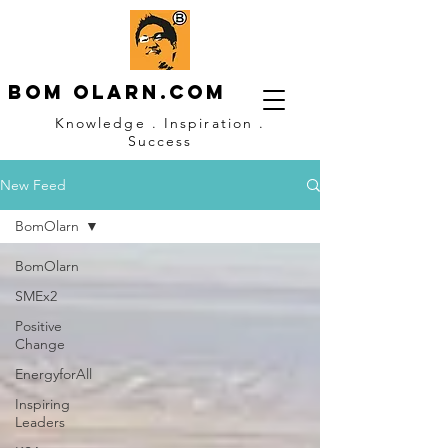
Bom OLARN.com
Knowledge . Inspiration .
Success
New Feed
BomOlarn
BomOlarn
SMEx2
Positive
Change
EnergyforAll
Inspiring
Leaders