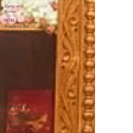
Sleep and
Stress
MTM
Academy ยิม
มวยไทยลด
น้ำหนัก
สุขภาพดี
สร้างได้ เริ่ม
ง่ายๆ ที่ตัวเ
Make
Knowledge
Visible and
Accessib
GCC
ทรงพระเจริญ
TFS : True
Friends
Society