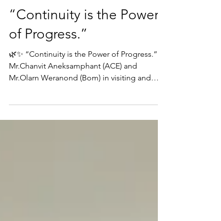
BomOlarn
Oct 9, 2025
2 min read
“Continuity is the Power
of Progress.”
🌿✨ “Continuity is the Power of Progress.”
Mr.Chanvit Aneksamphant (ACE) and
Mr.Olarn Weranond (Bom) in visiting and
paying respect to Dr. Opas Karnkawinpong.
Permanent Secretary of the Ministry of Public
Health. Update the progress of the GPO
Ignite Program — a remarkable initiative that
our team at DURIAN CORPORATION Co.,
Ltd. (DURIAN) co-created with the
Government Pharmaceutical Organization
(GPO) over the past three years under the
Ministry of Public Health.