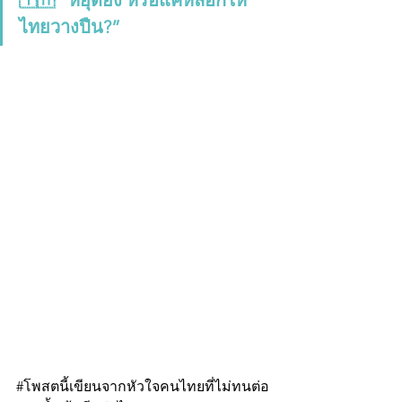
🇹🇭 “หยุดยิง หรือแค่หลอกให้
ไทยวางปืน?”
#โพสตน
ี้เขียนจากหัวใจคนไทยที่ไม่ทนต่อ