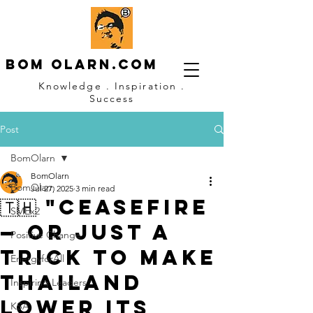
Bom OLARN.com
Knowledge . Inspiration .
Success
Post
BomOlarn
BomOlarn
BomOlarn
Jul 27, 2025
3 min read
🇹🇭 "Ceasefire
SMEx2
— or just a
Positive Change
trick to make
EnergyforAll
Thailand
Inspiring Leaders
lower its
KSA