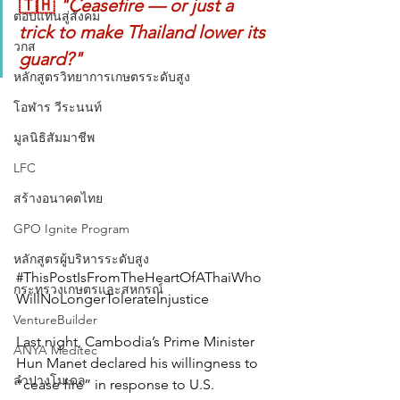
🇹🇭 
"Ceasefire — or just a 
ตอบแทนสู่สังคม
trick to make Thailand lower its 
วกส
guard?"
หลักสูตรวิทยาการเกษตรระดับสูง
โอฬาร วีระนนท์
มูลนิธิสัมมาชีพ
LFC
สร้างอนาคตไทย
GPO Ignite Program
หลักสูตรผู้บริหารระดับสูง
#ThisPostIsFromTheHeartOfAThaiWho
กระทรวงเกษตรและสหกรณ์
WillNoLongerTolerateInjustice
VentureBuilder
Last night, Cambodia’s Prime Minister 
ANYA Meditec
Hun Manet declared his willingness to 
ลำปางโมเดล
“cease fire” in response to U.S. 