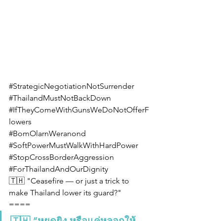
#StrategicNegotiationNotSurrender
#ThailandMustNotBackDown
#IfTheyComeWithGunsWeDoNotOfferF
lowers
#BomOlarnWeranond
#SoftPowerMustWalkWithHardPower
#StopCrossBorderAggression
#ForThailandAndOurDignity
🇹🇭 "Ceasefire — or just a trick to 
make Thailand lower its guard?"
====