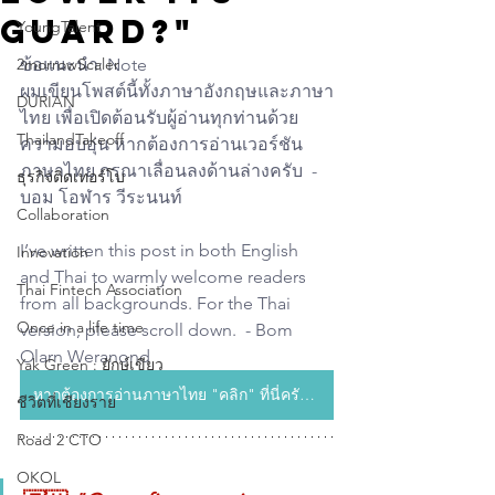
guard?"
YoungTalent
2morrowScaler
ข้อแนะนำ: Note
ผมเขียนโพสต์นี้ทั้งภาษาอังกฤษและภาษา
DURIAN
ไทย เพื่อเปิดต้อนรับผู้อ่านทุกท่านด้วย
ThailandTakeoff
ความอบอุ่น หากต้องการอ่านเวอร์ชัน
ภาษาไทย กรุณาเลื่อนลงด้านล่างครับ  - 
ธุรกิจติดเทอร์โบ
บอม โอฬาร วีระนนท์
Collaboration
I’ve written this post in both English 
Innovation
and Thai to warmly welcome readers 
Thai Fintech Association
from all backgrounds. For the Thai 
Once in a life time
version, please scroll down.  - Bom 
Olarn Weranond
Yak Green : ยักษ์เขียว
หากต้องการอ่านภาษาไทย "คลิก" ที่นี่ครับ (If you’d like to read in Thai, please click here.)
ชีวิตที่เชียงราย
Road 2 CTO
OKOL