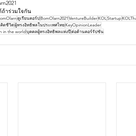
rn2021
ถ้าร่วมใจกัน
omOlarn
ดูเรียนคอร์ป
BomOlarn2021
VentureBuilder
KOL
Startup
KOLTha
คิดชีวิต
ผู้ทรงอิทธิพลในประเทศไทย
KeyOpinionLeader
n in the world
บุคคลผู้ทรงอิทธิพลแห่งปี
ต่อต้านคอร์รัปชัน