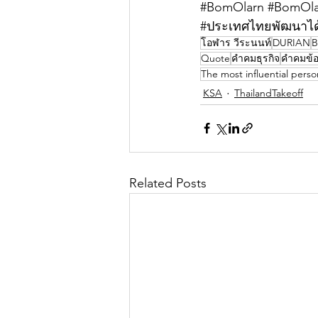
#BomOlarn
#BomOla
#ประเทศไทยพัฒนาได้
โอฬาร วีระนนท์
DURIAN
B
Quote
คำคมธุรกิจ
คำคมข้อ
The most influential perso
KSA
ThailandTakeoff
Related Posts