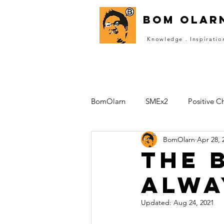
Bom OLAR
Knowledge . Inspiratio
BomOlarn
SMEx2
Positive C
BomOlarn
Apr 28, 
2morrowScaler
DURIAN
The b
alwa
Thai Fintech Association
Once
Updated:
Aug 24, 2021
ตอบแทนสู่สังคม
วกส
หล