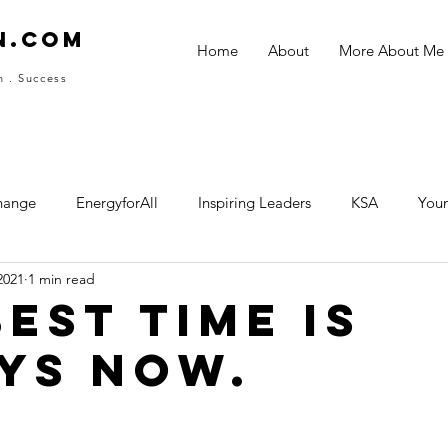
N.com
Home
About
More About Me
n . Success
hange
EnergyforAll
Inspiring Leaders
KSA
Youn
2021
1 min read
ThailandTakeoff
ธุรกิจติดเทอร์โบ
Collaboration
In
est time is
ys NOW.
 in a life time
Yak Green : ยักษ์เขียว
ชีวิตที่เชียงราย
ักสูตรวิทยาการเกษตรระดับสูง
โอฬาร วีระนนท์
มูลนิธิสัมม