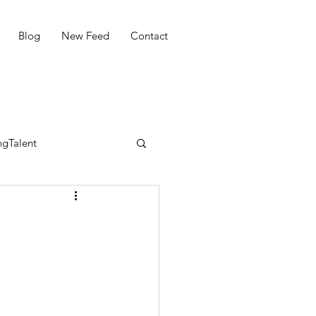
Blog
New Feed
Contact
gTalent
novation
Road 2 CTO
OKOL
าชีพ
LFC