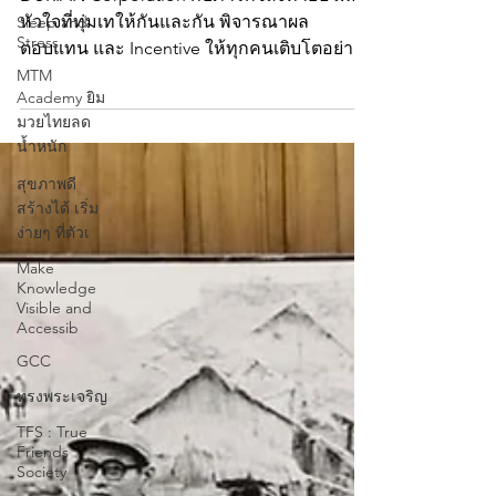
Sleep and
Stress
DURIAN Corporation กับภารกิจส่งท้ายปี เพื่อ
หัวใจที่ทุ่มเทให้กันและกัน พิจารณาผล
MTM
ตอบแทน และ Incentive ให้ทุกคนเติบโตอย่างมี
Academy ยิม
มวยไทยลด
พลังร่วมกัน
น้ำหนัก
สุขภาพดี
สร้างได้ เริ่ม
ง่ายๆ ที่ตัวเ
Make
Knowledge
Visible and
Accessib
GCC
ทรงพระเจริญ
TFS : True
Friends
Society