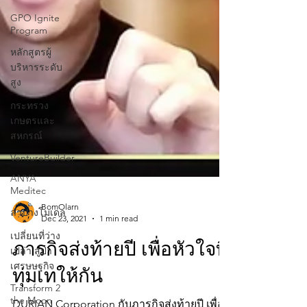
GPO Ignite
Program
หลักสูตรผู้
บริหารระดับ
สูง
กระทรวง
เกษตรและ
สหกรณ์
VentureBuilder
ANYA
Meditec
ลำปางโมเดล
เปลี่ยนที่ว่าง
BomOlarn
Dec 23, 2021
1 min read
เปล่า สู่ป่า
เศรษษฐกิจ
ภารกิจส่งท้ายปี เพื่อหัวใจที่
Transform 2
the Moon
ทุ่มเทให้กัน