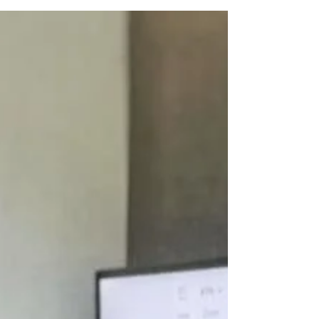
วีระนนท์