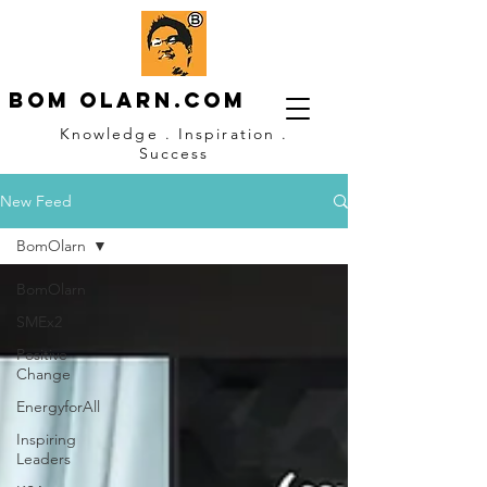
Bom OLARN.com
Knowledge . Inspiration .
Success
New Feed
BomOlarn
BomOlarn
SMEx2
Positive
Change
EnergyforAll
Inspiring
Leaders