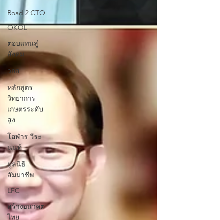
Road 2 CTO
OKOL
ตอบแทนสู่
สังคม
วกส
หลักสูตร
วิทยาการ
เกษตรระดับ
สูง
โอฬาร วีระ
นนท์
มูลนิธิ
สัมมาชีพ
LFC
สร้างอนาคต
ไทย