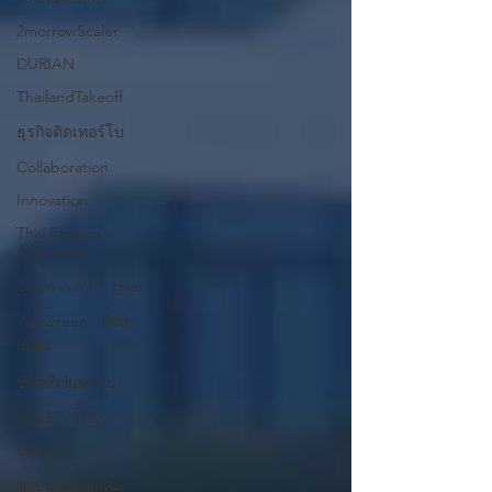
2morrowScaler
DURIAN
ThailandTakeoff
ธุรกิจติดเทอร์โบ
Collaboration
Innovation
Thai Fintech
Association
Once in a life time
Yak Green : ยักษ์
เขียว
ชีวิตที่เชียงราย
Road 2 CTO
OKOL
ตอบแทนสู่สังคม