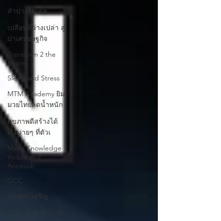
ลำปางโมเดล
เปลี่ยนที่ว่างเปล่า สู่
ป่าเศรษษฐกิจ
Transform 2 the
Moon
Sleep and Stress
MTM Academy ยิม
มวยไทยลดน้ำหนัก
สุขภาพดีสร้างได้
เริ่มง่ายๆ ที่ตัวเ
Make Knowledge
Visible and
Accessib
GCC
ทรงพระเจริญ
TFS : True Friends