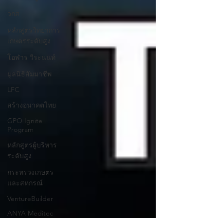
วกส
หลักสูตรวิทยาการ
เกษตรระดับสูง
โอฬาร วีระนนท์
มูลนิธิสัมมาชีพ
LFC
สร้างอนาคตไทย
GPO Ignite
Program
หลักสูตรผู้บริหาร
ระดับสูง
กระทรวงเกษตร
และสหกรณ์
VentureBuilder
ANYA Meditec