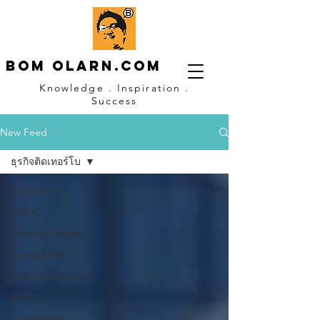
Bom OLARN.com
Knowledge . Inspiration .
Success
New Feed
ธุรกิจติดเทอร์โบ
BomOlarn
SMEx2
Positive Change
EnergyforAll
Inspiring Leaders
KSA
YoungTalent