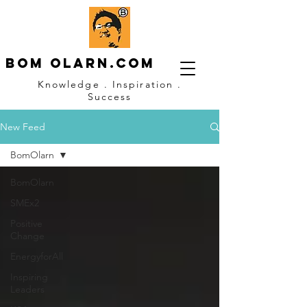
Bom OLARN.com
Knowledge . Inspiration .
Success
New Feed
BomOlarn
BomOlarn
SMEx2
Positive
Change
EnergyforAll
Inspiring
Leaders